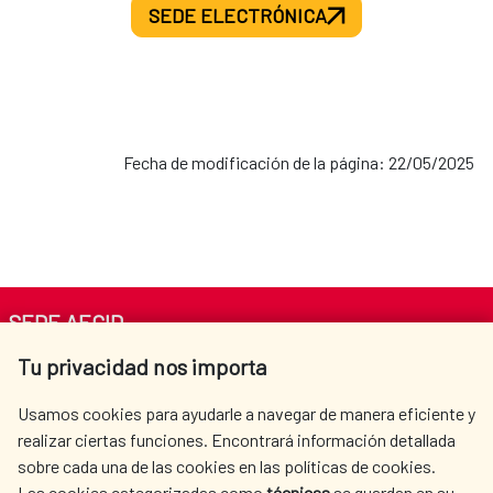
SEDE ELECTRÓNICA
Fecha de modificación de la página: 22/05/2025
SEDE AECID
Tu privacidad nos importa
Av. Reyes Católicos 4 - 28040 Madrid
Tel. +34 900 20 30 54​​​​​​​
Usamos cookies para ayudarle a navegar de manera eficiente y
centro.informacion@aecid.es
realizar ciertas funciones. Encontrará información detallada
sobre cada una de las cookies en las políticas de cookies.
Las cookies categorizadas como
técnicas
se guardan en su