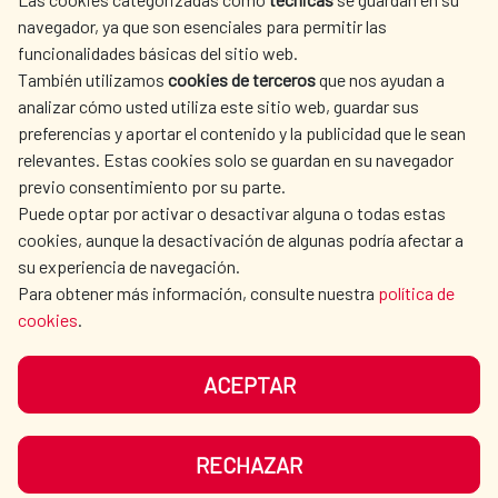
LA AECID
DÓNDE COOPERAMOS
navegador, ya que son esenciales para permitir las
ACCIÓN HUMANITARIA
SALA DE PRENSA
funcionalidades básicas del sitio web.
También utilizamos
cookies de terceros
que nos ayudan a
CULTURA Y CIENCIA
BIBLIOTECA
analizar cómo usted utiliza este sitio web, guardar sus
preferencias y aportar el contenido y la publicidad que le sean
relevantes. Estas cookies solo se guardan en su navegador
previo consentimiento por su parte.
Puede optar por activar o desactivar alguna o todas estas
NUESTRAS REDES SOCIALES
cookies, aunque la desactivación de algunas podría afectar a
su experiencia de navegación.
Para obtener más información, consulte nuestra
política de
cookies
.
ACEPTAR
AVISO LEGAL
PROTECCIÓN DE DATOS
POLÍTICA DE COOKIES
GUÍA DE NAVEGACIÓN
RECHAZAR
ACCESIBILIDAD
MAPA WEB