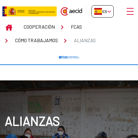
Saltar al contenido principal
Abrir
ES-ES
Alianzas
INICIO
COOPERACIÓN
FCAS
CÓMO TRABAJAMOS
ALIANZAS
ALIANZAS