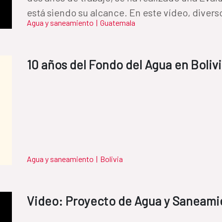
está siendo su alcance. En este vídeo, diver
Agua y saneamiento
|
Guatemala
experiencia en algunas de las actividades d
de la OMAS; formación en el diplomado de ges
en el municipio; mejoras de agua y saneamien
10 años del Fondo del Agua en Boliv
El programa está siendo ejecutado por Acció
con Helvetas, y ha beneficiado ya a más de 1
pertenecientes al pueblo maya.
Agua y saneamiento
|
Bolivia
Video: Proyecto de Agua y Saneami