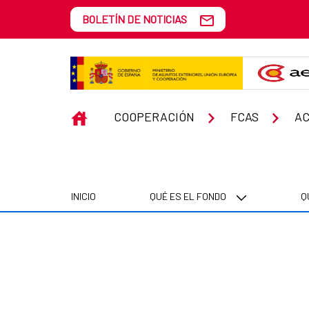
Saltar al contenido principal
BOLETÍN DE NOTICIAS
Multimedia
INICIO
COOPERACIÓN
FCAS
AC
INICIO
QUÉ ES EL FONDO
Q