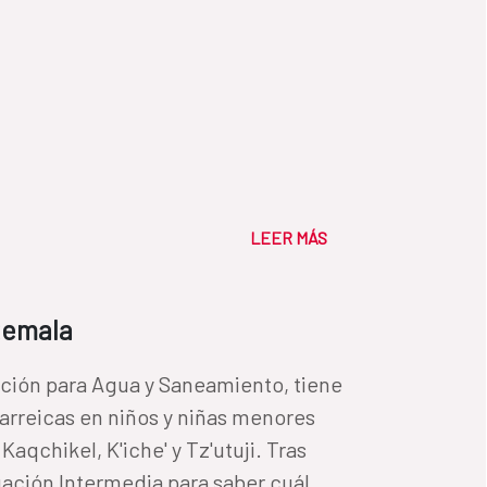
LEER MÁS
temala
ón para Agua y Saneamiento, tiene
arreicas en niños y niñas menores
aqchikel, K'iche' y Tz'utuji. Tras
uación Intermedia para saber cuál