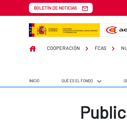
Saltar al contenido principal
BOLETÍN DE NOTICIAS
Publicaciones y Herramientas
INICIO
COOPERACIÓN
FCAS
NU
INICIO
QUÉ ES EL FONDO
Q
Publi