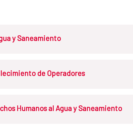
Agua y Saneamiento
Libro “Avanzando en la equidad
alecimiento de Operadores
comunitaria del agua”.
Este libro sistematiza la fase inicial de
mediano plazo orientada a introducir la
echos Humanos al Agua y Saneamiento
el ámbito de la gestión comunitaria del