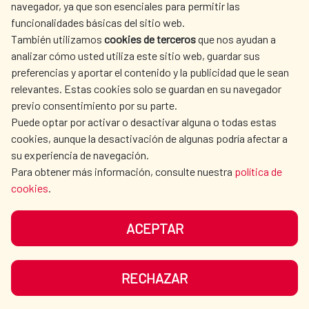
navegador, ya que son esenciales para permitir las
ACCIÓN HUMANITARIA
SALA DE PRENSA
funcionalidades básicas del sitio web.
También utilizamos
cookies de terceros
que nos ayudan a
CULTURA Y CIENCIA
BIBLIOTECA
analizar cómo usted utiliza este sitio web, guardar sus
preferencias y aportar el contenido y la publicidad que le sean
relevantes. Estas cookies solo se guardan en su navegador
previo consentimiento por su parte.
Puede optar por activar o desactivar alguna o todas estas
NUESTRAS REDES SOCIALES
cookies, aunque la desactivación de algunas podría afectar a
su experiencia de navegación.
Para obtener más información, consulte nuestra
política de
cookies
.
ACEPTAR
AVISO LEGAL
PROTECCIÓN DE DATOS
POLÍTICA DE COOKIES
GUÍA DE NAVEGACIÓN
RECHAZAR
ACCESIBILIDAD
MAPA WEB