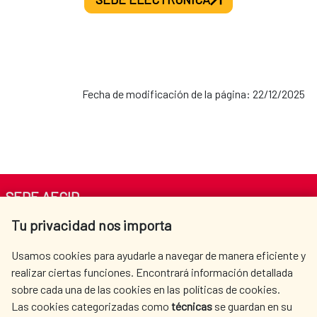
Honduras
Programa CTR-001-B: Cuatro países de la
región centroamericana
Fecha de modificación de la página: 22/12/2025
SEDE AECID
Tu privacidad nos importa
Av. Reyes Católicos 4 - 28040 Madrid
Tel. +34 900 20 30 54​​​​​​​
Usamos cookies para ayudarle a navegar de manera eficiente y
centro.informacion@aecid.es
realizar ciertas funciones. Encontrará información detallada
sobre cada una de las cookies en las políticas de cookies.
Las cookies categorizadas como
técnicas
se guardan en su
LA AECID
DÓNDE COOPERAMOS