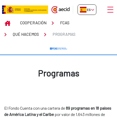
Saltar al contenido principal
Abrir
ES-ES
Programas
INICIO
COOPERACIÓN
FCAS
QUÉ HACEMOS
PROGRAMAS
Programas
El Fondo Cuenta con una cartera de
89 programas en 18 países
de América Latina y el Caribe
por valor de 1.643 millones de