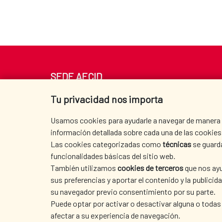
SEDE AECID
Av. Reyes Católicos 4 - 28040 Madrid
Tu privacidad nos importa
Tel. +34 900 20 30 54​​​​​​​
centro.informacion@aecid.es
Usamos cookies para ayudarle a navegar de manera ef
información detallada sobre cada una de las cookies 
Las cookies categorizadas como
técnicas
se guard
funcionalidades básicas del sitio web.
También utilizamos
cookies de terceros
que nos ayu
sus preferencias y aportar el contenido y la publici
su navegador previo consentimiento por su parte.
Puede optar por activar o desactivar alguna o todas
afectar a su experiencia de navegación.