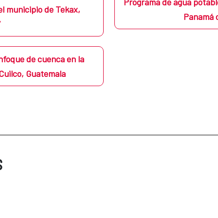
Programa de agua potable
el municipio de Tekax,
Panamá co
”
foque de cuenca en la
 Cuilco, Guatemala
S