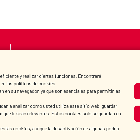
LA AECID
DÓNDE COOPERAMO
SALA DE PRENSA
CULTURA Y CIENCIA
iciente y realizar ciertas funciones. Encontrará
en las políticas de cookies.
an en su navegador, ya que son esenciales para permitir las
N
dan a analizar cómo usted utiliza este sitio web, guardar
dad que le sean relevantes. Estas cookies solo se guardan en
 estas cookies, aunque la desactivación de algunas podría