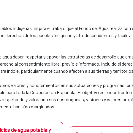
eblos Indígenas inspira el trabajo que el Fondo del Agua realiza con
 los derechos de los pueblos indígenas y afrodescendientes y facilita
e agua deben respetar y apoyar las estrategias de desarrollo que ema
echo al consentimiento libre, previo e informado, incluido el dere
tra índole, particularmente cuando afecten a sus tierras y territorios
opios valores y conocimientos en sus actuaciones y programas, puest
ible para toda la Cooperación Española. El objetivo es encontrar fór
 respetando y valorando sus cosmogonías, visiones y valores propi
camente han sido marginados.
cios de agua potable y