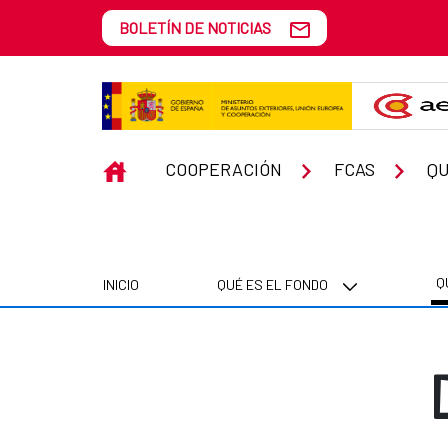
Saltar al contenido principal
BOLETÍN DE NOTICIAS
Diversidad cultural
INICIO
COOPERACIÓN
FCAS
Q
Q
INICIO
QUÉ ES EL FONDO