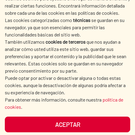
realizar ciertas funciones. Encontrará información detallada
sobre cada una de las cookies en las políticas de cookies.
Las cookies categorizadas como
técnicas
se guardan en su
LA AECID
DÓNDE COOPERAMOS
navegador, ya que son esenciales para permitir las
ACCIÓN HUMANITARIA
SALA DE PRENSA
funcionalidades básicas del sitio web.
También utilizamos
cookies de terceros
que nos ayudan a
CULTURA Y CIENCIA
BIBLIOTECA
analizar cómo usted utiliza este sitio web, guardar sus
preferencias y aportar el contenido y la publicidad que le sean
relevantes. Estas cookies solo se guardan en su navegador
previo consentimiento por su parte.
Puede optar por activar o desactivar alguna o todas estas
NUESTRAS REDES SOCIALES
cookies, aunque la desactivación de algunas podría afectar a
su experiencia de navegación.
Para obtener más información, consulte nuestra
política de
cookies
.
ACEPTAR
AVISO LEGAL
PROTECCIÓN DE DATOS