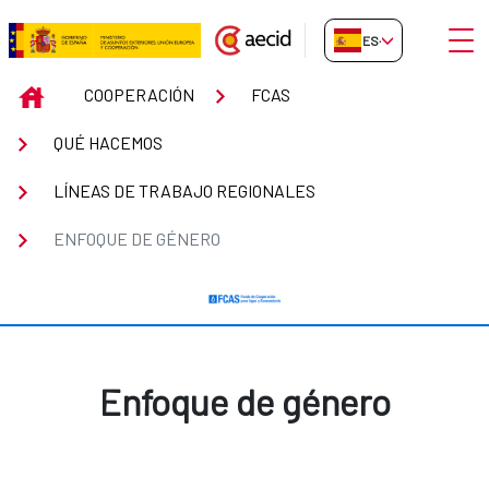
Saltar al contenido principal
Abrir
ES-ES
Enfoque de género
INICIO
COOPERACIÓN
FCAS
QUÉ HACEMOS
LÍNEAS DE TRABAJO REGIONALES
ENFOQUE DE GÉNERO
Enfoque de género