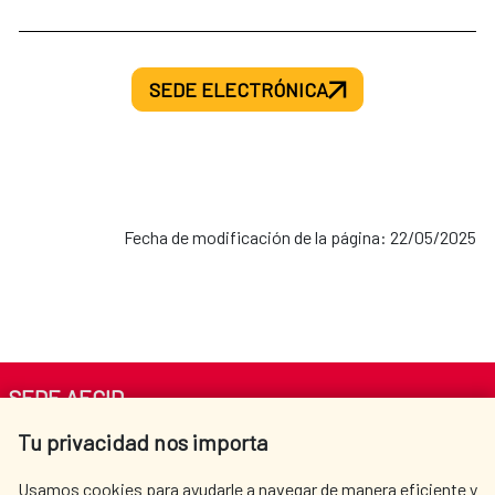
SEDE ELECTRÓNICA
Fecha de modificación de la página: 22/05/2025
SEDE AECID
Tu privacidad nos importa
Av. Reyes Católicos 4 - 28040 Madrid
Tel. +34 900 20 30 54​​​​​​​
Usamos cookies para ayudarle a navegar de manera eficiente y
centro.informacion@aecid.es