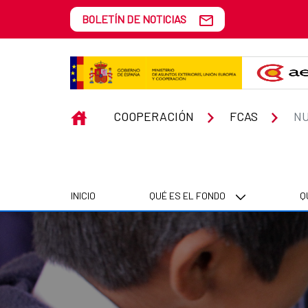
Saltar al contenido principal
BOLETÍN DE NOTICIAS
Nuestros resultados
INICIO
COOPERACIÓN
FCAS
NU
INICIO
QUÉ ES EL FONDO
Q