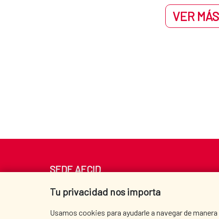
VER MÁS
SEDE AECID
Av. Reyes Católicos 4 - 28040 Madrid
Tu privacidad nos importa
Tel. +34 900 20 30 54​​​​​​​
centro.informacion@aecid.es
Usamos cookies para ayudarle a navegar de manera ef