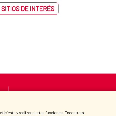
 SITIOS DE INTERÉS
LA AECID
DÓNDE COOPERAMO
SALA DE PRENSA
CULTURA Y CIENCIA
iciente y realizar ciertas funciones. Encontrará