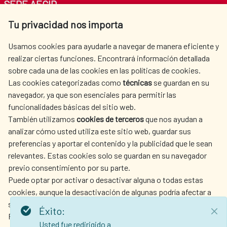
SEDE AECID
Tu privacidad nos importa
Av. Reyes Católicos 4 - 28040 Madrid
Tel. +34 900 20 30 54​​​​​​​
Usamos cookies para ayudarle a navegar de manera eficiente y
centro.informacion@aecid.es
realizar ciertas funciones. Encontrará información detallada
sobre cada una de las cookies en las políticas de cookies.
Las cookies categorizadas como
técnicas
se guardan en su
LA AECID
DÓNDE COOPERAMOS
navegador, ya que son esenciales para permitir las
ACCIÓN HUMANITARIA
SALA DE PRENSA
funcionalidades básicas del sitio web.
CULTURA Y CIENCIA
BIBLIOTECA
También utilizamos
cookies de terceros
que nos ayudan a
analizar cómo usted utiliza este sitio web, guardar sus
preferencias y aportar el contenido y la publicidad que le sean
relevantes. Estas cookies solo se guardan en su navegador
previo consentimiento por su parte.
Puede optar por activar o desactivar alguna o todas estas
NUESTRAS REDES SOCIALES
cookies, aunque la desactivación de algunas podría afectar a
su experiencia de navegación.
Éxito:
Para obtener más información, consulte nuestra
política de
Usted fue redirigido a