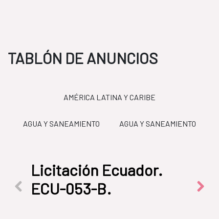
TABLÓN DE ANUNCIOS
AMÉRICA LATINA Y CARIBE
TO
AGUA Y SANEAMIENTO
AGUA Y SANEAMIENTO
LICITACIONES
FCAS
mejoramiento y
S
AMÉRICA LATINA Y CARIBE
ampliación del sistema
Anterior elemento
Sigui
de agua potable para la